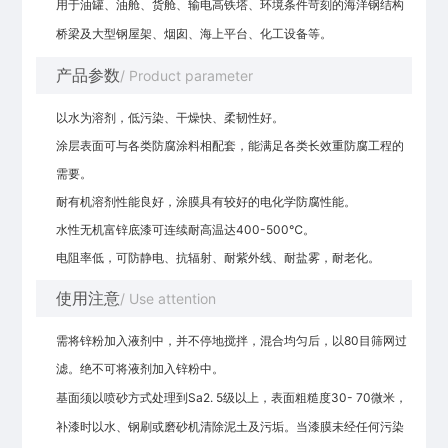
用于油罐、油舱、货舱、输电高铁塔、环境条件苛刻的海洋钢结构
桥梁及大型钢屋架、烟囱、海上平台、化工设备等。
产品参数
/ Product parameter
以水为溶剂，低污染、干燥快、柔韧性好。
涂层表面可与各类防腐涂料相配套，能满足各类长效重防腐工程的
需要。
耐有机溶剂性能良好，涂膜具有较好的电化学防腐性能。
水性无机富锌底漆可连续耐高温达400-500℃。
电阻率低，可防静电、抗辐射、耐紫外线、耐盐雾，耐老化。
使用注意
/ Use attention
需将锌粉加入液剂中，并不停地搅拌，混合均匀后，以80目筛网过
滤。绝不可将液剂加入锌粉中。
基面须以喷砂方式处理到Sa2. 5级以上，表面粗糙度30- 70微米，
补漆时以水、钢刷或磨砂机清除泥土及污垢
。当漆膜未经任何污染