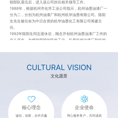
朝部队退伍后，进入该公司担任相关领导工作。
1988年，根据杭州市化学工业公司指示，杭州油墨油漆厂一
分为二，分别为杭州油漆厂和杭州杭华油墨有限公司。陈阳
生先生被任命为中日合资的杭华油墨化工有限公司筹建主
任。
1992年陈阳生同志退休后，顾念开创杭州油墨油漆厂工作的
奋斗历史，为维护我国的民族工业，拓展杭州油漆厂和杭州
油墨厂的销售工作。1992年陈阳生同志在杭州莫干山路独资
创立了杭州亚盛物资有限公司。主要销售杭州“大桥牌油
漆”和“杭华油墨”产品。
2000年3月28日，杭州油漆厂整体改制为“杭州油漆有限公
CULTURAL VISION
司”，厂址确定在杭州市登云路，杭州亚盛物资有限公司也迁
文化愿景
址到该厂区。随着岁月的变迁，本公司依然销售“大桥牌油
漆”。同时兼售“天女牌油漆”、“开林油漆”、“兰陵油漆”、 “海
虹老人牌油漆”、“卓月油漆”等多品牌产品。欢迎各界朋友莅
临参观、指导和业务洽谈。
核心理念
企业使命
诚信，创新，合作共赢
用心服务客户，共同成就