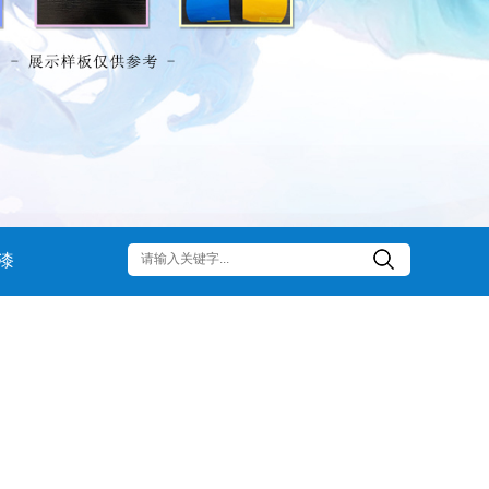
漆
陵牌
西子牌
鲸海牌
新星牌