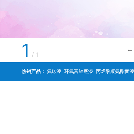
1
/
1
热销产品：
氟碳漆
环氧富锌底漆
丙烯酸聚氨酯面
卓月牌
开林牌
大桥牌
卡