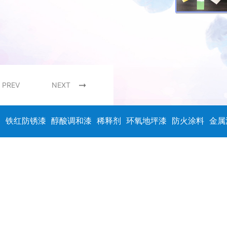
PREV
NEXT
漆
铁红防锈漆
醇酸调和漆
稀释剂
环氧地坪漆
防火涂料
金属
姆牌
佐敦牌
海虹牌
天女牌
兰