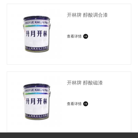
开林牌 醇酸调合漆
查看详情
开林牌 醇酸磁漆
查看详情