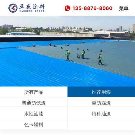
135-8876-8060
菜单
所有产品
推荐用漆
普通防锈漆
重防腐漆
水性油漆
特种油漆
色卡辅料